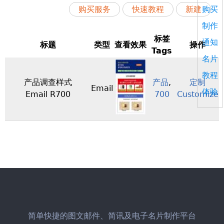
购买
购买服务
快速教程
新建
制作
标签
通知
标题
类型
查看效果
操作
Tags
名片
教程
产品调查样式
产品
,
定制
Email
体验
Email R700
700
Customize
简单快捷的图文邮件、简讯及电子名片制作平台