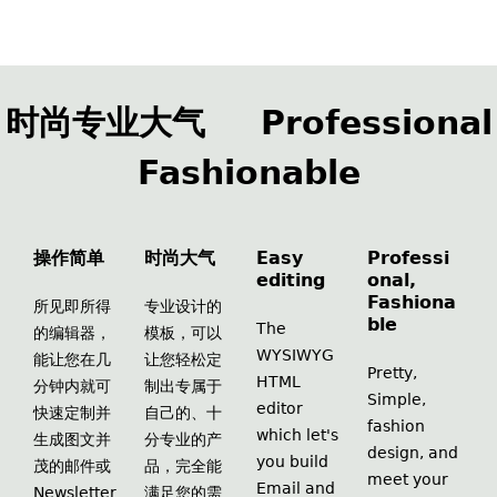
时尚专业大气 Professional
Fashionable
操作简单
时尚大气
Easy
Professi
editing
onal,
Fashiona
所见即所得
专业设计的
ble
The
的编辑器，
模板，可以
WYSIWYG
能让您在几
让您轻松定
Pretty,
HTML
分钟内就可
制出专属于
Simple,
editor
快速定制并
自己的、十
fashion
which let's
生成图文并
分专业的产
design, and
you build
茂的邮件或
品，完全能
meet your
Email and
Newsletter
满足您的需