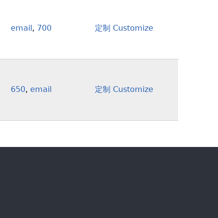
email
,
700
定制 Customize
650
,
email
定制 Customize